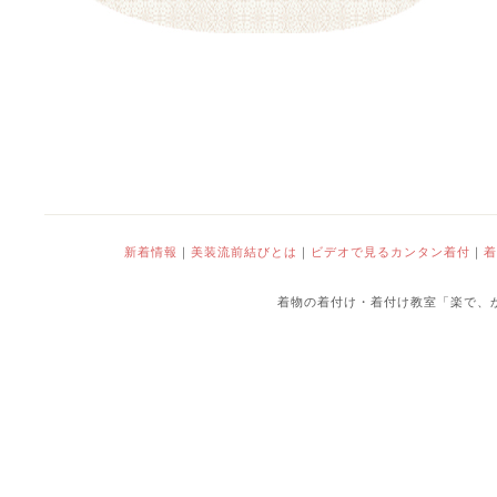
新着情報
｜
美装流前結びとは
｜
ビデオで見るカンタン着付
｜
着
着物の着付け・着付け教室「楽で、